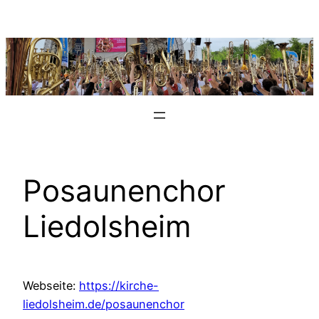
Zum
Inhalt
springen
Posaunenchor
Liedolsheim
Webseite:
https://kirche-
liedolsheim.de/posaunenchor